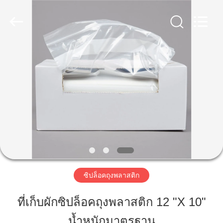
2025
WEIFNAG
UNO
PACKING
PRODUCTS
CO.,LTD.
All
Rights
Reserved.
บ้าน
สินค้า
เกี่ยว
กับ
เรา
ซิปล็อคถุงพลาสติก
ที่เก็บผักซิปล็อคถุงพลาสติก 12 "X 10"
ทัวร์
น้ำหนักมาตรฐาน