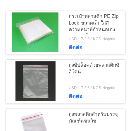
แผนผัง
กระเป๋าพลาสติก PE Zip
Lock ขนาดเล็กใสสี
เว็บไซต์
ความหนาที่กำหนดเอง
สำหรับเสื้อผ้า
USD 1.7-2.5 / KGS Negotiable MOQ:1000 กก
ติดต่อ
PRIVACY
POLICY
ถุงซิปล็อคด้วยพลาสติกซิ
ลิโคน
USD 1.7-2.5 / KGS Negotiable MOQ:1000 กก
ติดต่อ
ถุงพลาสติกสำหรับบรรจุ
ภัณฑ์แซนวิช