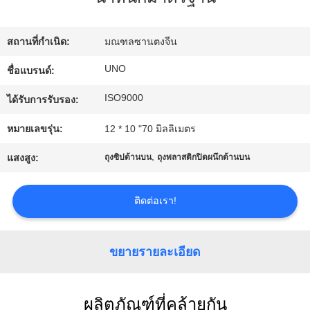
โรงงาน
สถานที่กำเนิด:
มณฑลซานตงจีน
ควบคุม
UNO
ชื่อแบรนด์:
ISO9000
คุณภาพ
ได้รับการรับรอง:
หมายเลขรุ่น:
12 * 10 "70 มิลลิเมตร
ติดต่อ
,
แสงสูง:
ถุงซิปด้านบน
ถุงพลาสติกปิดผนึกด้านบน
เรา
ติดต่อเรา!
ข่าว
ขยายรายละเอียด
คดี
ผลิตภัณฑ์ที่คล้ายกัน