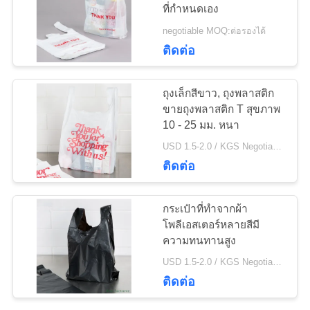
ที่กำหนดเอง
แผนผัง
negotiable MOQ:ต่อรองได้
28
ติดต่อ
เว็บไซต์
ถุงอาหารเพื่อการ
ถุงเล็กสีขาว, ถุงพลาสติก
พาณิชย์
ขายถุงพลาสติก T สุขภาพ
PRIVACY
10 - 25 มม. หนา
POLICY
USD 1.5-2.0 / KGS Negotiable MOQ:1000 กก
ติดต่อ
19
กระเป๋าที่ทำจากผ้า
โพลีเอสเตอร์หลายสีมี
ถุงพลาสติกแบน
ความทนทานสูง
USD 1.5-2.0 / KGS Negotiable MOQ:1000 กก
ติดต่อ