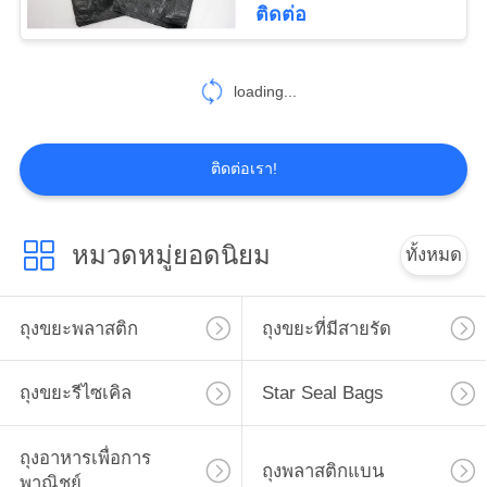
ติดต่อ
14
loading...
ซิปล็อคถุงพลาสติก
ติดต่อเรา!
หมวดหมู่ยอดนิยม
ทั้งหมด
8
ถุงขยะพลาสติก
ถุงขยะที่มีสายรัด
ถุงของขวัญขายปลีก
ถุงขยะรีไซเคิล
Star Seal Bags
ถุงอาหารเพื่อการ
ถุงพลาสติกแบน
พาณิชย์