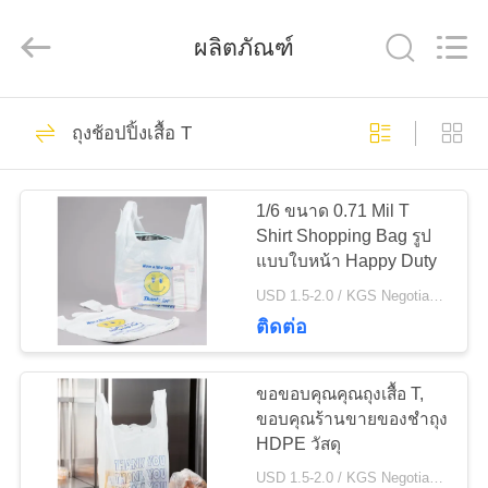
2026
WEIFNAG
UNO
PACKING
ผลิตภัณฑ์
PRODUCTS
CO.,LTD.
All
Rights
Reserved.
45
บ้าน
ถุงช้อปปิ้งเสื้อ T
ถุงขยะพลาสติก
สินค้า
1/6 ขนาด 0.71 Mil T
Shirt Shopping Bag รูป
แบบใบหน้า Happy Duty
เกี่ยว
USD 1.5-2.0 / KGS Negotiable MOQ:1000 กก
ติดต่อ
กับ
25
เรา
ขอขอบคุณคุณถุงเสื้อ T,
ถุงขยะที่มีสายรัด
ขอบคุณร้านขายของชำถุง
HDPE วัสดุ
ทัวร์
USD 1.5-2.0 / KGS Negotiable MOQ:1000 กก