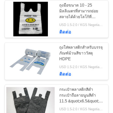
ถุงมือขนาด 10 - 25
มิลลิเมตรที่สามารถย่อย
49
สลายได้ด้วยโลโก้ที่
กำหนดเอง
USD 1.5-2.0 / KGS Negotiable MOQ:1000 กก
ถุงช้อปปิ้งเสื้อ T
ติดต่อ
ถุงใส่พลาสติกสำหรับบรรจุ
ภัณฑ์ม้วนสีขาววัสดุ
HDPE
9
USD 1.5-2.0 / KGS Negotiable MOQ:1000 กก
กระเป๋าใส่จดหมาย
ติดต่อ
พลาสติก
กระเป๋าพลาสติกสีดำ
กระเป๋าถือลายนูนสีดำ
11.5 &quot;x6.5&quot;
x21.5 &quot;13 ไมครอน -
USD 1.5-2.0 / KGS Negotiable MOQ:1000 กก
100 ถุง / ชุด, สีดำ