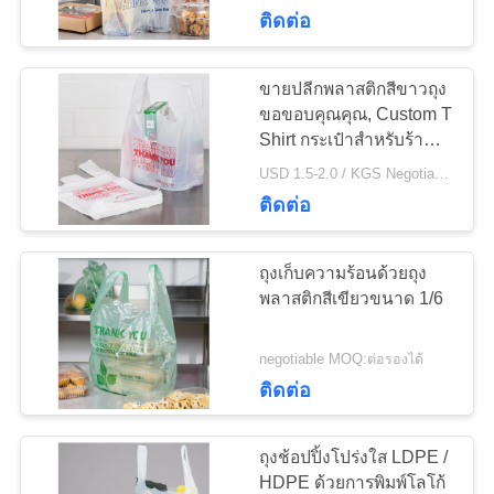
ติดต่อ
โรงงาน
ขายปลีกพลาสติกสีขาวถุง
19
ควบคุม
ขอขอบคุณคุณ, Custom T
Shirt กระเป๋าสำหรับร้าน
ถุงขยะรีไซเคิล
คุณภาพ
ขายของชำ
USD 1.5-2.0 / KGS Negotiable MOQ:1000 กก
ติดต่อ
ติดต่อ
ถุงเก็บความร้อนด้วยถุง
เรา
พลาสติกสีเขียวขนาด 1/6
19
negotiable MOQ:ต่อรองได้
ข่าว
ติดต่อ
Star Seal Bags
ถุงช้อปปิ้งโปร่งใส LDPE /
คดี
HDPE ด้วยการพิมพ์โลโก้