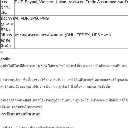
การ
T / T, Paypal, Western Union, ธนาคาร, Trade Assurance ยอมรั
ชำระ
เงิน
ต้องการ
AI, PDF, JPG, PNG
รูปแบบ
ศิลปะ
วิธีการ
ทางทะเลทางอากาศโดยด่วน (DHL, FEDEX, UPS ฯลฯ )
จัดส่ง
สินค้า
D
etails:
ถุงผ้าโพลีโพรพีลีนขนาด 16 * 24 "Micro-Perf .80 mil นี้เหมาะอย่างยิ่งสำหรับการเก็บรัก
การเจาะรูเล็ก ๆ ทั่วทั้งถุงช่วยให้สามารถรับอากาศได้ในปริมาณที่เหมาะสมเพื่อให้คุณสา
ทำให้ขนมปังของคุณไม่ซีดจาง มีปากกาลูกลื่น 1 นิ้วเพื่อความปลอดภัยยิ่งขึ้น
ถุงพลาสติก wicketed เหล่านี้จะรวมอยู่ด้วยกันบนประตูและมีริมฝีปากเจาะรูเพื่อฉีกขา
เพื่อเพิ่มความเร็วในการบรรจุ
เรายังสามารถนำเสนอ: