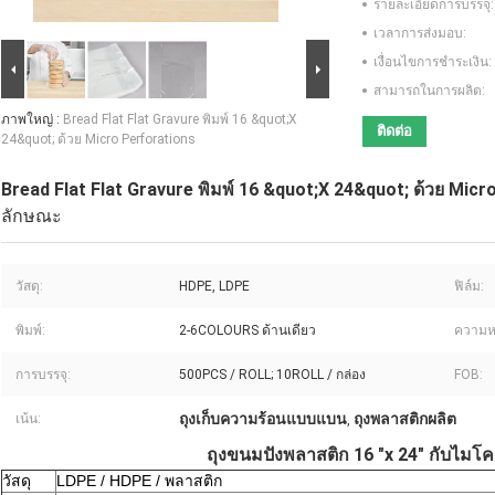
รายละเอียดการบรรจุ:
เวลาการส่งมอบ:
เงื่อนไขการชำระเงิน:
สามารถในการผลิต:
ภาพใหญ่ :
Bread Flat Flat Gravure พิมพ์ 16 &quot;X
ติดต่อ
24&quot; ด้วย Micro Perforations
Bread Flat Flat Gravure พิมพ์ 16 &quot;X 24&quot; ด้วย Micr
ลักษณะ
วัสดุ:
HDPE, LDPE
ฟิล์ม:
พิมพ์:
2-6COLOURS ด้านเดียว
ความห
การบรรจุ:
500PCS / ROLL; 10ROLL / กล่อง
FOB:
ถุงเก็บความร้อนแบบแบน
ถุงพลาสติกผลิต
เน้น:
,
ถุงขนมปังพลาสติก 16 "x 24" กับไมโค
วัสดุ
LDPE / HDPE / พลาสติก