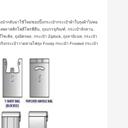
ถุงนำกลับมาใช้ใหม่ชอปปิ้งกระเป๋ากระเป๋าผ้าใบถุงผ้าไม่ทอ
งพลาสติกโพลีโพรพีลีน, ถุงบรรจุภัณฑ์, กระเป๋าจักสาน,
ีไซเคิล, ถุงมิตรผล, กระเป๋า Ziplock, ถุงลามิเนท, กระเป๋า
ดสตริงกระเป๋าวาดสายไฟถุง Frosty กระเป๋า Frosted กระเป๋า