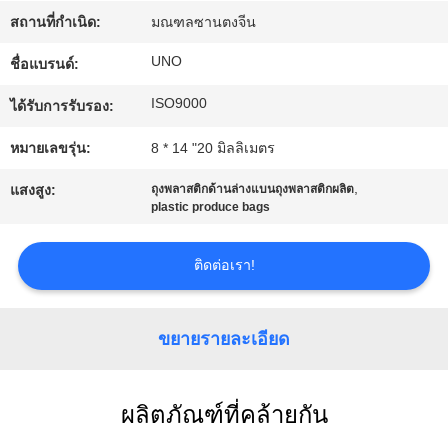
โรงงาน
สถานที่กำเนิด:
มณฑลซานตงจีน
UNO
ชื่อแบรนด์:
ควบคุม
ISO9000
ได้รับการรับรอง:
คุณภาพ
หมายเลขรุ่น:
8 * 14 "20 มิลลิเมตร
,
แสงสูง:
ถุงพลาสติกด้านล่างแบนถุงพลาสติกผลิต
plastic produce bags
ติดต่อ
ติดต่อเรา!
เรา
ขยายรายละเอียด
ข่าว
ผลิตภัณฑ์ที่คล้ายกัน
คดี